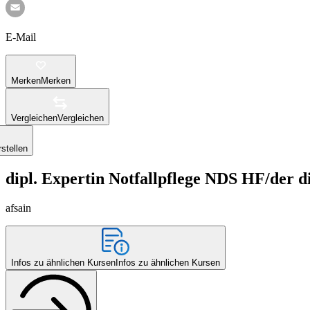
E-Mail
Merken
Merken
Vergleichen
Vergleichen
stellen
dipl. Expertin Notfallpflege NDS HF/der d
afsain
Infos zu ähnlichen Kursen
Infos zu ähnlichen Kursen