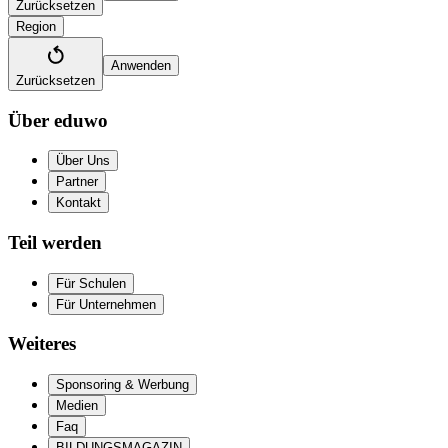
Zurücksetzen
Region
Anwenden
Zurücksetzen
Über eduwo
Über Uns
Partner
Kontakt
Teil werden
Für Schulen
Für Unternehmen
Weiteres
Sponsoring & Werbung
Medien
Faq
BILDUNGSMAGAZIN