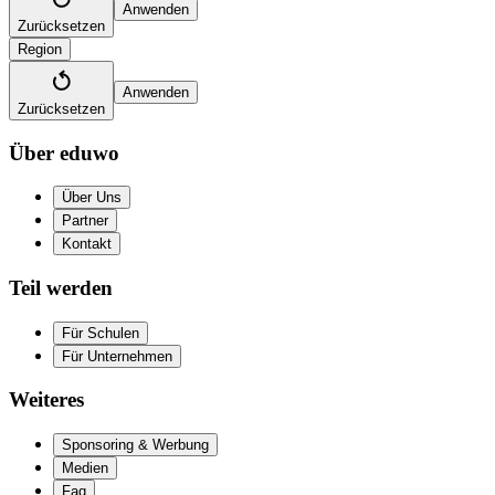
Anwenden
Zurücksetzen
Region
Anwenden
Zurücksetzen
Über eduwo
Über Uns
Partner
Kontakt
Teil werden
Für Schulen
Für Unternehmen
Weiteres
Sponsoring & Werbung
Medien
Faq