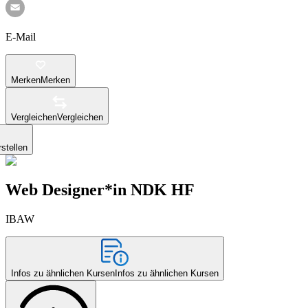
E-Mail
Merken
Merken
Vergleichen
Vergleichen
stellen
Web Designer*in NDK HF
IBAW
Infos zu ähnlichen Kursen
Infos zu ähnlichen Kursen