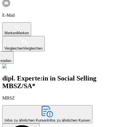
E-Mail
Merken
Merken
Vergleichen
Vergleichen
stellen
dipl. Experte:in in Social Selling
MBSZ/SA*
MBSZ
Infos zu ähnlichen Kursen
Infos zu ähnlichen Kursen