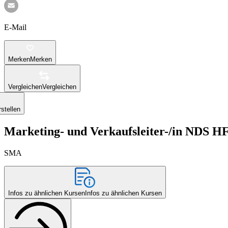
E-Mail
Merken
Merken
Vergleichen
Vergleichen
stellen
Marketing- und Verkaufsleiter-/in NDS H
SMA
Infos zu ähnlichen Kursen
Infos zu ähnlichen Kursen