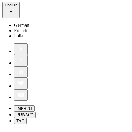
English
German
French
Italian
IMPRINT
PRIVACY
T&C