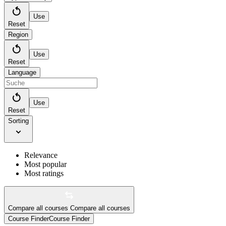
Use
Reset
Region
Use
Reset
Language
Use
Reset
Sorting
Relevance
Most popular
Most ratings
Compare all courses
Compare all courses
Course Finder
Course Finder