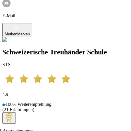
E-Mail
Merken
Merken
Schweizerische Treuhänder Schule
STS
4.9
100
%
Weiterempfehlung
(
21
Erfahrungen
)
1
Auszeichnungen