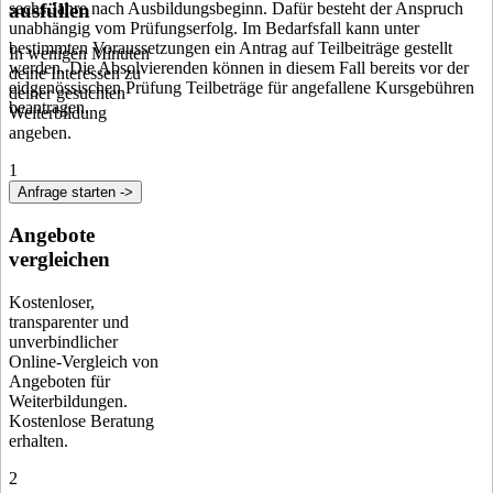
ausfüllen
sechs Jahre nach Ausbildungsbeginn. Dafür besteht der Anspruch
unabhängig vom Prüfungserfolg. Im Bedarfsfall kann unter
bestimmten Voraussetzungen ein Antrag auf Teilbeiträge gestellt
In wenigen Minuten
werden. Die Absolvierenden können in diesem Fall bereits vor der
deine Interessen zu
eidgenössischen Prüfung Teilbeträge für angefallene Kursgebühren
deiner gesuchten
beantragen.
Weiterbildung
angeben.
1
Anfrage starten ->
Angebote
vergleichen
Kostenloser,
transparenter und
unverbindlicher
Online-Vergleich von
Angeboten für
Weiterbildungen.
Kostenlose Beratung
erhalten.
2