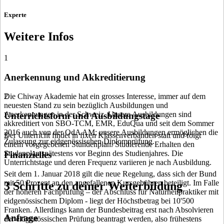
Experte
Weitere Infos
1
Anerkennung und Akkreditierung
Die Chiway Akademie hat ein grosses Interesse, immer auf dem
2
neuesten Stand zu sein bezüglich Ausbildungen und
Anerkennungen in der Schweiz. Unsere Ausbildungen sind
Unterrichtsform und Ausbildungstage
akkreditiert von SBO-TCM, EMR, EduQua und seit dem Sommer
2016 auch von der OdA AM; unsere Ausbildungen ermöglichen die
Der Unterricht findet in fixen Klassenverbänden statt und folgt
3
Zulassung zur eidgenössischen Diplomprüfung.
einem vorgegebenen Stundenplan. Studierende Erhalten den
Studenplan spätestens vor Beginn des Studienjahres. Die
Finanzielles
Unterrichtstage und deren Frequenz variieren je nach Ausbildung.
Seit dem 1. Januar 2018 gilt die neue Regelung, dass sich der Bund
mit 50 Prozent an den angefallenen Kursgebühren beteiligt. Im Falle
3 Schritte zu deiner Weiterbildung
der höheren Fachprüfung – der Abschluss für Naturheilpraktiker mit
eidgenössischem Diplom - liegt der Höchstbetrag bei 10'500
Franken. Allerdings kann der Bundesbeitrag erst nach Absolvieren
Anfrage
der eidgenössischen Prüfung beantragt werden, also frühestens