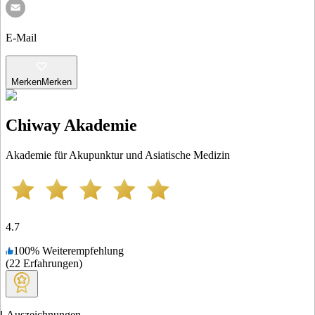
E-Mail
Merken
Merken
Chiway Akademie
Akademie für Akupunktur und Asiatische Medizin
4.7
100
%
Weiterempfehlung
(
22
Erfahrungen
)
1
Auszeichnungen