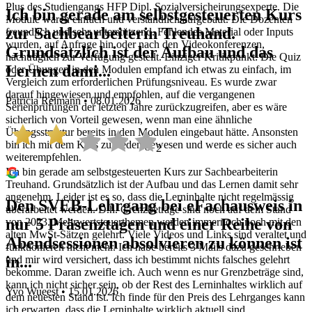
Plus des Studiengangs HFP Dipl. Sozialversicheirungsexperte. Die
Ich bin gerade am selbstgesteuerten Kurs
Module waren einfach und verständlich aufgebaut. Die Dozenten
zur Sachbearbeiterin Treuhand.
freundlich und sehr unterstützend. Fehlendes Material oder Inputs
wurden, auf Anfrage hin oder nach den Videokonferenzen,
Grundsätzlich ist der Aufbau und das
nachträglich zur Verfügung gestellt. Einziger Kritikpunkt: Die Quiz
Lernen dami...
oder Übungen in den Modulen empfand ich etwas zu einfach, im
Vergleich zum erforderlichen Prüfungsniveau. Es wurde zwar
darauf hingewiesen und empfohlen, auf die vergangenen
Patricia Reimann • 08.01.2026
Serienprüfungen der letzten Jahre zurückzugreifen, aber es wäre
sicherlich von Vorteil gewesen, wenn man eine ähnliche
Übungsstruktur bereits in den Modulen eingebaut hätte. Ansonsten
bin ich mit dem Kurs zufrieden gewesen und werde es sicher auch
2
weiterempfehlen.
Ich bin gerade am selbstgesteuerten Kurs zur Sachbearbeiterin
Treuhand. Grundsätzlich ist der Aufbau und das Lernen damit sehr
angenehm. Leider ist es so, dass die Lerninhalte nicht regelmässig
Den SVEB-Lehrgang bei eFachausweis in
überarbeitet werden. D.h. Grenzbeträge sind noch auf dem Stand
nur 5 Präsenztagen und einer Reihe von
von 2023. Mehrwertsteuerthemen werden immernoch noch mit den
alten MwSt-Sätzen gelehrt. Viele Videos und Links sind veraltet und
Abendsessionen absolvieren zu können ist
funktionieren nicht mehr. Ich habe bereits 3 Mails dazu geschrieben
in...
und mir wird versichert, dass ich bestimmt nichts falsches gelehrt
bekomme. Daran zweifle ich. Auch wenn es nur Grenzbeträge sind,
kann ich nicht sicher sein, ob der Rest des Lerninhaltes wirklich auf
Yvo Wueest • 15.01.2026
dem neuesten Stand ist. Ich finde für den Preis des Lehrganges kann
ich erwarten, dass die Lerninhalte wirklich aktuell sind.