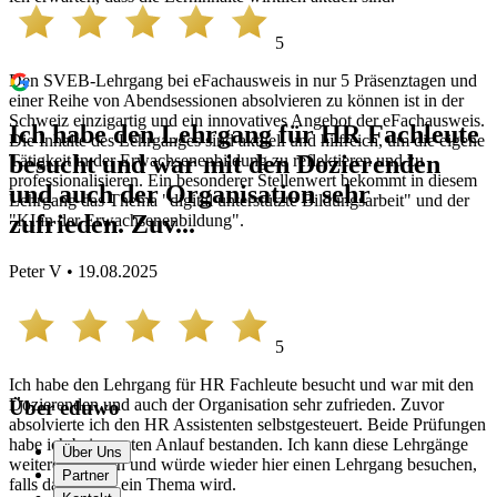
5
Den SVEB-Lehrgang bei eFachausweis in nur 5 Präsenztagen und
einer Reihe von Abendsessionen absolvieren zu können ist in der
Schweiz einzigartig und ein innovatives Angebot der eFachausweis.
Ich habe den Lehrgang für HR Fachleute
Die Inhalte des Lehrganges sind aktuell und hilfreich, um die eigene
besucht und war mit den Dozierenden
Tätigkeit in der Erwachsenenbildung zu reflektieren und zu
professionalisieren. Ein besonderer Stellenwert bekommt in diesem
und auch der Organisation sehr
Lehrgang das Thema "digital unterstützte Bildungsarbeit" und der
zufrieden. Zuv...
"KI in der Erwachsenenbildung".
Peter V • 19.08.2025
5
Ich habe den Lehrgang für HR Fachleute besucht und war mit den
Dozierenden und auch der Organisation sehr zufrieden. Zuvor
Über eduwo
absolvierte ich den HR Assistenten selbstgesteuert. Beide Prüfungen
habe ich beim ersten Anlauf bestanden. Ich kann diese Lehrgänge
Über Uns
weiterempfehlen und würde wieder hier einen Lehrgang besuchen,
Partner
falls das einmal ein Thema wird.