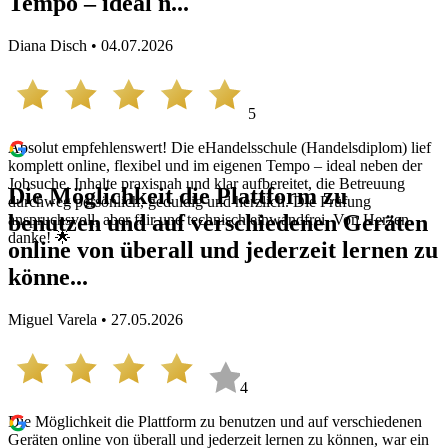
Tempo – ideal n...
Diana Disch • 04.07.2026
5
Absolut empfehlenswert! Die eHandelsschule (Handelsdiplom) lief
komplett online, flexibel und im eigenen Tempo – ideal neben der
Jobsuche. Inhalte praxisnah und klar aufbereitet, die Betreuung
Die Möglichkeit die Plattform zu
durchweg persönlich, geduldig und herzlich. Die Prüfung
benutzen und auf verschiedenen Geräten
anspruchsvoll, aber fair und technisch einwandfrei. Von Herzen
danke! 🌟
online von überall und jederzeit lernen zu
könne...
Miguel Varela • 27.05.2026
4
Die Möglichkeit die Plattform zu benutzen und auf verschiedenen
Geräten online von überall und jederzeit lernen zu können, war ein