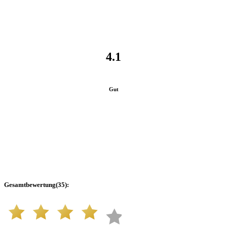
4.1
Gut
Gesamtbewertung
(
35
):