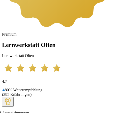
Premium
Lernwerkstatt Olten
Lernwerkstatt Olten
4.7
80
%
Weiterempfehlung
(
295
Erfahrungen
)
1
Auszeichnungen