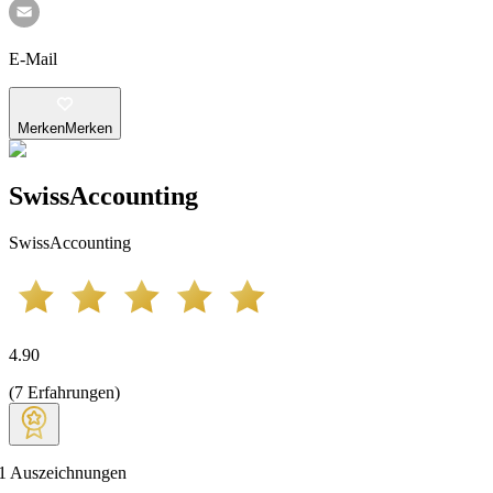
E-Mail
Merken
Merken
SwissAccounting
SwissAccounting
4.90
(
7
Erfahrungen
)
1
Auszeichnungen