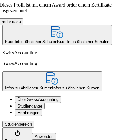
Dieses Profil ist mit einem Award order einem Zertifikate
ausgezeichnet.
mehr dazu
Kurs-Infos ähnlicher Schulen
Kurs-Infos ähnlicher Schulen
SwissAccounting
SwissAccounting
Infos zu ähnlichen Kursen
Infos zu ähnlichen Kursen
Über SwissAccounting
Studiengänge
Erfahrungen
Studienbereich
Anwenden