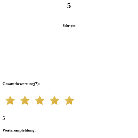
5
Sehr gut
Gesamtbewertung
(
7
):
5
Weiterempfehlung
: