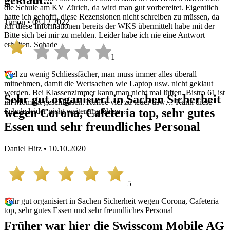
geklaut...
die Schule am KV Zürich, da wird man gut vorbereitet. Eigentlich
hatte ich gehofft, diese Rezensionen nicht schreiben zu müssen, da
Timon • 08.12.2022
ich diese Informationen bereits der WKS übermittelt habe mit der
Bitte sich bei mir zu melden. Leider habe ich nie eine Antwort
erhalten. Schade
1
Viel zu wenig Schliessfächer, man muss immer alles überall
mitnehmen, damit die Wertsachen wie Laptop usw. nicht geklaut
werden. Bei Klassenzimmer kann man nicht mal lüften. Bistro 61 ist
Sehr gut organisiert in Sachen Sicherheit
im Moment geschlossen. Kaffee viel zu teuer usw… Kann diese
wegen Corona, Cafeteria top, sehr gutes
Schule leider nicht weiterempfehlen…
Essen und sehr freundliches Personal
Daniel Hitz • 10.10.2020
5
Sehr gut organisiert in Sachen Sicherheit wegen Corona, Cafeteria
top, sehr gutes Essen und sehr freundliches Personal
Früher war hier die Swisscom Mobile AG