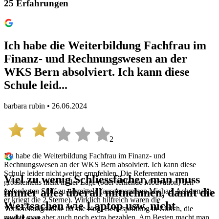
25
Erfahrungen
Ich habe die Weiterbildung Fachfrau im
Finanz- und Rechnungswesen an der
WKS Bern absolviert. Ich kann diese
Schule leid...
barbara rubin • 26.06.2024
2
Ich habe die Weiterbildung Fachfrau im Finanz- und
Rechnungswesen an der WKS Bern absolviert. Ich kann diese
Schule leider nicht weiter empfehlen. Die Referenten waren
Viel zu wenig Schliessfächer, man muss
grösstenteils nicht in der Lage (oder fehlende Motivation) den
immer alles überall mitnehmen, damit die
geforderten Stoff zu vermitteln (ausgenommen Michael Achermann,
er kriegt die 2 Sterne). Wirklich hilfreich waren die
Wertsachen wie Laptop usw. nicht
Vorbereitungskurse für die eidg. Berufsprüfung in Zürich, die
musste man aber auch noch extra bezahlen. Am Besten macht man