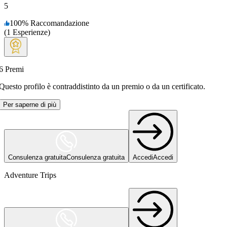
5
100
%
Raccomandazione
(
1
Esperienze
)
6
Premi
Questo profilo è contraddistinto da un premio o da un certificato.
Per saperne di più
Consulenza gratuita
Consulenza gratuita
Accedi
Accedi
Adventure Trips