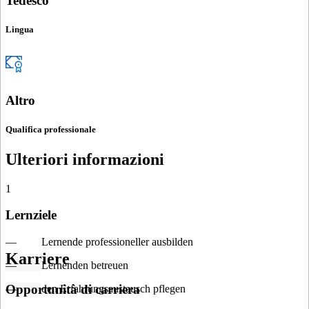
Tedesco
Lingua
Altro
Qualifica professionale
Ulteriori informazioni
1
Lernziele
— Lernende professioneller ausbilden
Karriere
—
Lernenden betreuen
Opportunità di carriera
—
den Erfahrungsaustausch pflegen