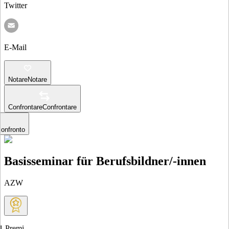
Twitter
E-Mail
Notare
Notare
Confrontare
Confrontare
confronto
Basisseminar für Berufsbildner/-innen
AZW
1
Premi