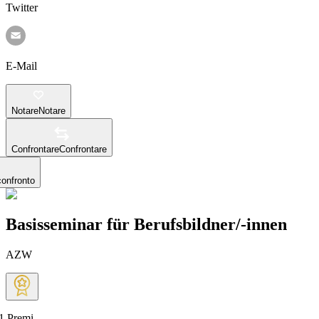
Twitter
E-Mail
Notare
Notare
Confrontare
Confrontare
confronto
Basisseminar für Berufsbildner/-innen
AZW
1
Premi