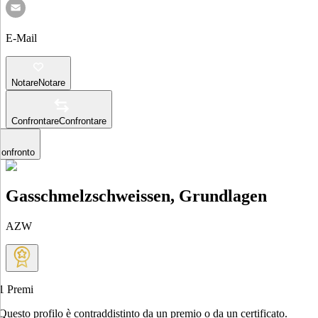
E-Mail
Notare
Notare
Confrontare
Confrontare
confronto
Gasschmelzschweissen, Grundlagen
AZW
1
Premi
Questo profilo è contraddistinto da un premio o da un certificato.