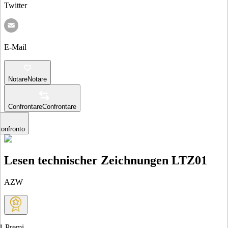
Twitter
E-Mail
Notare
Notare
Confrontare
Confrontare
confronto
Lesen technischer Zeichnungen LTZ01
AZW
1
Premi