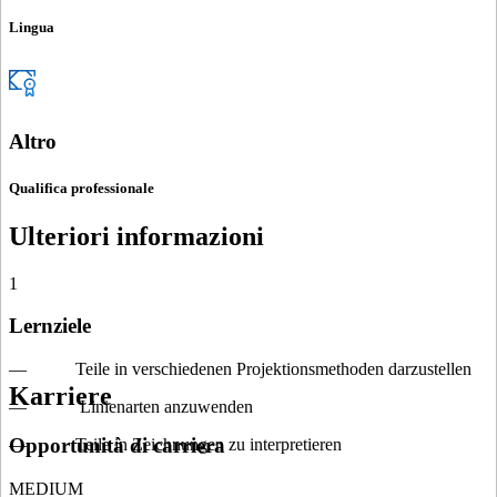
Lingua
Altro
Qualifica professionale
Ulteriori informazioni
1
Lernziele
— Teile in verschiedenen Projektionsmethoden darzustellen
Karriere
— Linienarten anzuwenden
Opportunità di carriera
— Teile in Zeichnungen zu interpretieren
MEDIUM