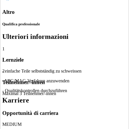
Altro
Qualifica professionale
Ulteriori informazioni
1
Lernziele
- einfache Teile selbstständig zu schweissen
2
- MIG/MAG-Verfahren anzuwenden
Teilnehmer/-innen
- Qualitätskontrollen durchzuführen
Maximal 3 Teilnehmer/-innen
Karriere
Opportunità di carriera
MEDIUM