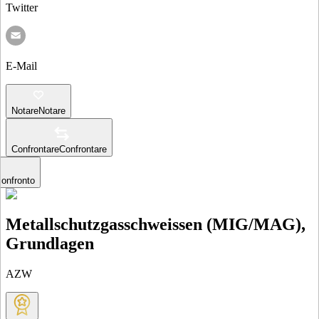
Twitter
E-Mail
Notare
Notare
Confrontare
Confrontare
confronto
Metallschutzgasschweissen (MIG/MAG),
Grundlagen
AZW