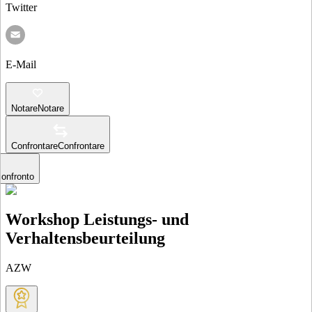
Twitter
E-Mail
Notare
Notare
Confrontare
Confrontare
confronto
Workshop Leistungs- und
Verhaltensbeurteilung
AZW