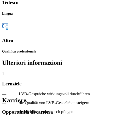
Tedesco
Lingua
Altro
Qualifica professionale
Ulteriori informazioni
1
Lernziele
— LVB-Gespräche wirkungsvoll durchführen
Karriere
— die Qualität von LVB-Gesprächen steigern
Opportunità di carriera
— den Erfahrungsaustausch pflegen