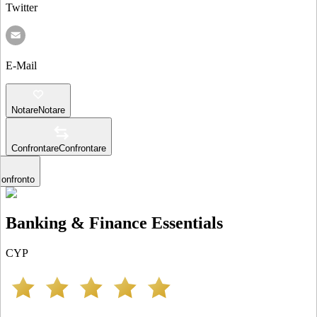
Twitter
E-Mail
Notare
Notare
Confrontare
Confrontare
confronto
Banking & Finance Essentials
CYP