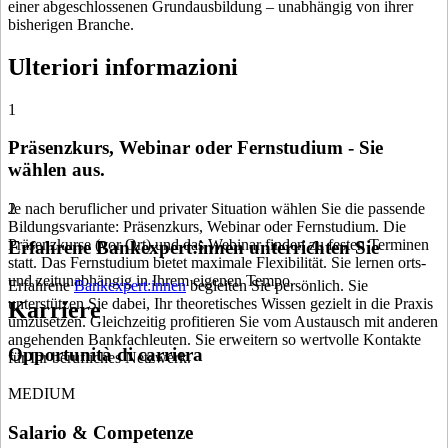
einer abgeschlossenen Grundausbildung – unabhängig von ihrer
bisherigen Branche.
Ulteriori informazioni
1
Präsenzkurs, Webinar oder Fernstudium - Sie
wählen aus.
Je nach beruflicher und privater Situation wählen Sie die passende
2
Bildungsvariante: Präsenzkurs, Webinar oder Fernstudium. Die
Präsenzkurse (vor Ort) und das Webinar finden zu festen Terminen
Erfahrene Bankexpert:innen unterrichten Sie
statt. Das Fernstudium bietet maximale Flexibilität. Sie lernen orts-
und zeitunabhängig in Ihrem eigenen Tempo.
Erfahrene
Bankexpert:innen
begleiten Sie persönlich. Sie
unterstützen Sie dabei, Ihr theoretisches Wissen gezielt in die Praxis
Karriere
umzusetzen. Gleichzeitig profitieren Sie vom Austausch mit anderen
angehenden Bankfachleuten. Sie erweitern so wertvolle Kontakte
Opportunità di carriera
für Ihr berufliches Netzwerk.
MEDIUM
Salario & Competenze