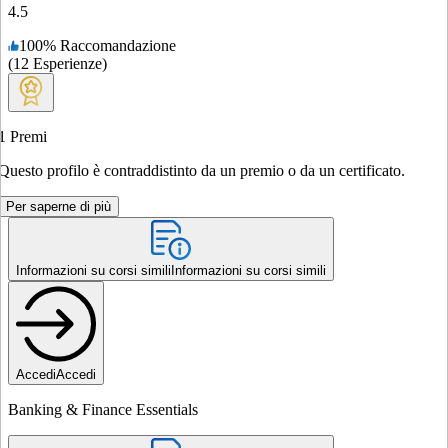
4.5
100
%
Raccomandazione
(
12
Esperienze
)
1
Premi
Questo profilo è contraddistinto da un premio o da un certificato.
Per saperne di più
Informazioni su corsi simili
Informazioni su corsi simili
Accedi
Accedi
Banking & Finance Essentials