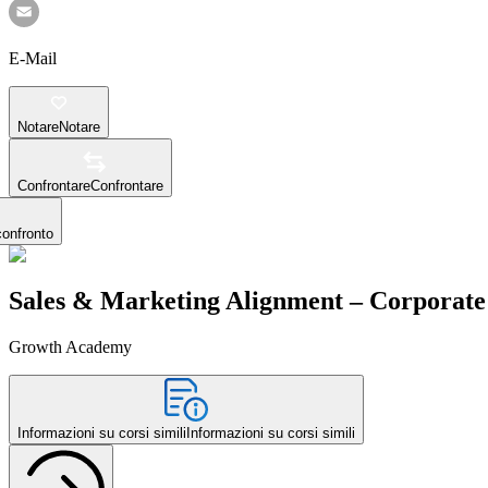
E-Mail
Notare
Notare
Confrontare
Confrontare
confronto
Sales & Marketing Alignment – Corporat
Growth Academy
Informazioni su corsi simili
Informazioni su corsi simili