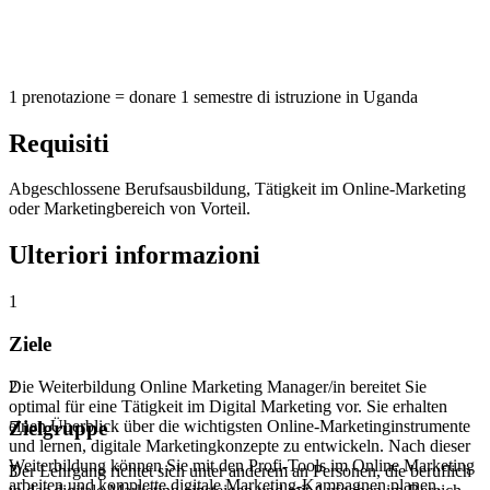
1 prenotazione = donare 1 semestre di istruzione in Uganda
Requisiti
Abgeschlossene Berufsausbildung, Tätigkeit im Online-Marketing
oder Marketingbereich von Vorteil.
Ulteriori informazioni
1
Ziele
Die Weiterbildung Online Marketing Manager/in bereitet Sie
2
optimal für eine Tätigkeit im Digital Marketing vor. Sie erhalten
einen Überblick über die wichtigsten Online-Marketinginstrumente
Zielgruppe
und lernen, digitale Marketingkonzepte zu entwickeln. Nach dieser
Weiterbildung können Sie mit den Profi-Tools im Online Marketing
Der Lehrgang richtet sich unter anderem an Personen, die beruflich
3
arbeiten und komplette digitale Marketing-Kampagnen planen.