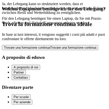
Ja, der Lehrgang kann so strukturiert werden, dass er
berufsbegleitend absolviert werden kann, um eine optimale Balance
Welches Equipment benötige ich für den Lehrgang?
zwischen Beruf und Weiterbildung zu ermöglichen.
Für den Lehrgang benötigen Sie einen Laptop, da Sie mit Praxis-
Tools arbeiten und digitale Kampagnen anlegen werden.
Trova la formazione continua ideale
In base ai tuoi interessi, ti vengono suggeriti i corsi più adatti e puoi
confrontare le offerte direttamente tra loro.
Trovare una formazione continua
Trovare una formazione continua
A proposito di eduwo
A proposito di noi
Partner
Contattaci
Diventare parte
Per scuole
Per aziende