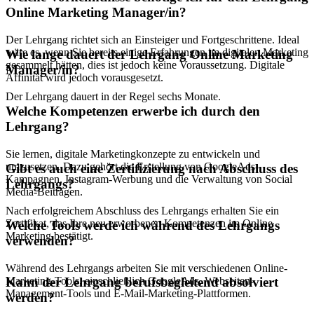
Online Marketing Manager/in?
Der Lehrgang richtet sich an Einsteiger und Fortgeschrittene. Ideal
wäre es, wenn Sie bereits einige Erfahrungen im digitalen Marketing
Wie lange dauert der Lehrgang Online Marketing
gesammelt hätten, dies ist jedoch keine Voraussetzung. Digitale
Manager/in?
Affinität wird jedoch vorausgesetzt.
Der Lehrgang dauert in der Regel sechs Monate.
Welche Kompetenzen erwerbe ich durch den
Lehrgang?
Sie lernen, digitale Marketingkonzepte zu entwickeln und
umzusetzen. Dazu gehört die Erstellung von GoogleAds-
Gibt es auch eine Zertifizierung nach Abschluss des
Kampagnen, Instagram-Werbung und die Verwaltung von Social
Lehrgangs?
Media-Beiträgen.
Nach erfolgreichem Abschluss des Lehrgangs erhalten Sie ein
Zertifikat, das Ihre neu erworbenen Kompetenzen im Online
Welche Tools werde ich während des Lehrgangs
Marketing bestätigt.
verwenden?
Während des Lehrgangs arbeiten Sie mit verschiedenen Online-
Marketing-Tools, einschließlich GoogleAds, Webseiten-
Kann der Lehrgang berufsbegleitend absolviert
Management-Tools und E-Mail-Marketing-Plattformen.
werden?