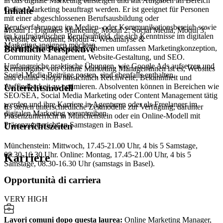
in das digitale Marketing einsteigen und mit Aufgaben im Bereich
Online Marketing beauftragt werden. Er ist geeignet für Personen
Inhalte
mit einer abgeschlossenen Berufsausbildung oder
Berufserfahrungen im Medien- oder Kommunikationsbereich sowie
Modul 1: Digitales Marketing, Modul 2: Social Media, Modul 3:
4
im kaufmännischen Berufsumfeld, die sich Kenntnisse im digitalen
Website & Content, Modul 4: Webanalyse &
Marketing aneignen möchten.
Suchmaschinenmarketing. Themen umfassen Marketingkonzeption,
Berufliche Perspektive
Community Management, Website-Gestaltung, und SEO.
Umfangreiche praktische Übungen, wie Google Ads aufsetzen und
Kernaufgabe von Online Marketing Manager/innen ist es, Websites
5
Social Media Beiträge posten, sind ebenfalls enthalten.
und Online Shops hinsichtlich Reichweite, Bekanntheit und
Auffindbarkeit zu optimieren. Absolventen können in Bereichen wie
Unterichtsmodell
SEO/SEA, Social Media Marketing oder Content Management tätig
werden und ihre Karriere in Agenturen oder als Freelancer im
Es stehen unterschiedliche Zeitmodelle zur Verfügung, darunter
6
digitalen Marketing vorantreiben.
Präsenzunterricht in Münchenstein oder ein Online-Modell mit
Präsenzunterricht an Samstagen in Basel.
Unterrichtszeiten
Münchenstein: Mittwoch, 17.45-21.00 Uhr, 4 bis 5 Samstage,
08.30-16.30 Uhr. Online: Montag, 17.45-21.00 Uhr, 4 bis 5
Karriere
Samstage, 08.30-16.30 Uhr (samstags in Basel).
Opportunità di carriera
VERY HIGH
Lavori comuni dopo questa laurea
:
Online Marketing Manager,