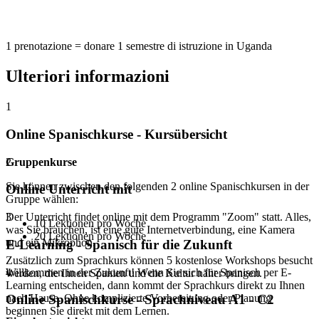
1 prenotazione = donare 1 semestre di istruzione in Uganda
Ulteriori informazioni
1
Online Spanischkurse - Kursübersicht
Gruppenkurse
2
Sie können zwischen den folgenden 2 online Spanischkursen in der
Online Unterricht mit
Gruppe wählen:
Der Unterricht findet online mit dem Programm "Zoom" statt. Alles,
3
10 Lektionen pro Woche
was Sie brauchen, ist eine gute Internetverbindung, eine Kamera
20 Lektionen pro Woche
und ein Mikrophon.
E-Learning - Spanisch für die Zukunft
Zusätzlich zum Sprachkurs können 5 kostenlose Workshops besucht
Willkommen in der Zukunft! Wenn Sie sich für Spanisch per E-
4
werden, die Ihnen Spanien und die Kultur näher bringen.
Learning entscheiden, dann kommt der Sprachkurs direkt zu Ihnen
nach Hause. Ohne komplizierte Vorbereitung oder Planung
Online Spanischkurse - Sprachniveau A1 - C2
beginnen Sie direkt mit dem Lernen.