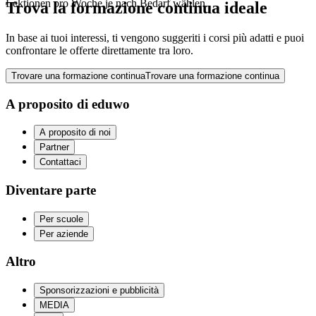
Lektionen pro Woche je nach Bedarf wählen.
Trova la formazione continua ideale
In base ai tuoi interessi, ti vengono suggeriti i corsi più adatti e puoi
confrontare le offerte direttamente tra loro.
Trovare una formazione continua
Trovare una formazione continua
A proposito di eduwo
A proposito di noi
Partner
Contattaci
Diventare parte
Per scuole
Per aziende
Altro
Sponsorizzazioni e pubblicità
MEDIA