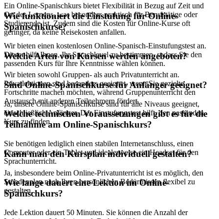
Ein Online-Spanischkurs bietet Flexibilität in Bezug auf Zeit und
Ort des Lernens, was besonders praktisch für Berufstätige oder
Wie funktioniert die Einstufung für Online-
Studierende ist. Zudem sind die Kosten für Online-Kurse oft
Spanischkurse?
geringer, da keine Reisekosten anfallen.
Wir bieten einen kostenlosen Online-Spanisch-Einstufungstest an.
Dieser hilft Ihnen, Ihr Sprachlevel zu bestimmen, sodass Sie den
Welche Arten von Kursen werden angeboten?
passenden Kurs für Ihre Kenntnisse wählen können.
Wir bieten sowohl Gruppen- als auch Privatunterricht an.
Privatlektionen sind besonders geeignet, wenn Sie gezielte
Sind Online-Spanischkurse für Anfänger geeignet?
Fortschritte machen möchten, während Gruppenunterricht den
Austausch mit anderen Teilnehmern fördert.
Ja, unsere Online-Spanischkurse sind für alle Niveaus geeignet,
einschließlich Anfänger. Der Einstufungstest hilft, den passenden
Welche technischen Voraussetzungen gibt es für die
Kurs zu finden.
Teilnahme am Online-Spanischkurs?
Sie benötigen lediglich einen stabilen Internetanschluss, einen
Computer oder ein Tablet und idealerweise ein Headset für den
Kann man den Kursplan individuell gestalten?
Sprachunterricht.
Ja, insbesondere beim Online-Privatunterricht ist es möglich, den
Stundenplan nach Ihren persönlichen Bedürfnissen flexibel zu
Wie lange dauert eine Lektion im Online-
gestalten.
Spanischkurs?
Jede Lektion dauert 50 Minuten. Sie können die Anzahl der