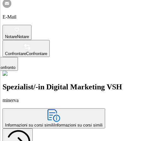
E-Mail
Notare
Notare
Confrontare
Confrontare
confronto
Spezialist/-in Digital Marketing VSH
minerva
Informazioni su corsi simili
Informazioni su corsi simili