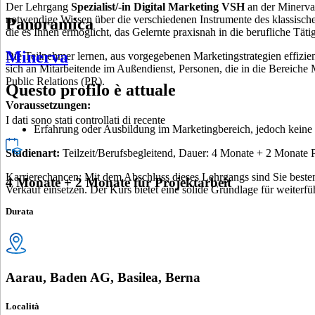
Der Lehrgang
Spezialist/-in Digital Marketing VSH
an der Minerva 
notwendige Wissen über die verschiedenen Instrumente des klassische
Panoramica
die es Ihnen ermöglicht, das Gelernte praxisnah in die berufliche Tätig
Minerva
Die Teilnehmer lernen, aus vorgegebenen Marketingstrategien effizi
sich an Mitarbeitende im Außendienst, Personen, die in die Bereich
Public Relations (PR).
Questo profilo è attuale
Voraussetzungen:
I dati sono stati controllati di recente
Erfahrung oder Ausbildung im Marketingbereich, jedoch keine sp
Studienart:
Teilzeit/Berufsbegleitend, Dauer: 4 Monate + 2 Monate P
Karrierechancen: Mit dem Abschluss dieses Lehrgangs sind Sie besten
4 Monate + 2 Monate für Projektarbeit
Verkauf einsetzen. Der Kurs bietet eine solide Grundlage für weiter
Durata
Aarau, Baden AG, Basilea, Berna
Località