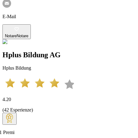
E-Mail
Notare
Notare
Hplus Bildung AG
Hplus Bildung
4.20
(
42
Esperienze
)
1
Premi