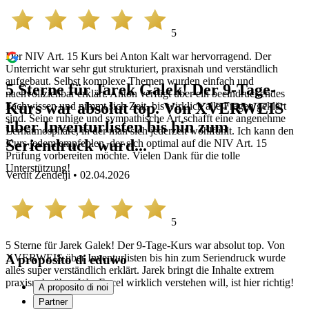
5
Der NIV Art. 15 Kurs bei Anton Kalt war hervorragend. Der
Unterricht war sehr gut strukturiert, praxisnah und verständlich
aufgebaut. Selbst komplexe Themen wurden einfach und
5 Sterne für Jarek Galek! Der 9-Tage-
nachvollziehbar erklärt. Anton verfügt über ein beeindruckendes
Kurs war absolut top. Von XVERWEIS
Fachwissen und nimmt sich Zeit, bis wirklich alle Fragen geklärt
sind. Seine ruhige und sympathische Art schafft eine angenehme
über Inventurlisten bis hin zum
Lernatmosphäre, in der man sich jederzeit wohlfühlt. Ich kann den
Seriendruck wurd...
Kurs jedem empfehlen, der sich optimal auf die NIV Art. 15
Prüfung vorbereiten möchte. Vielen Dank für die tolle
Unterstützung!
Verdit Zendelji • 02.04.2026
5
5 Sterne für Jarek Galek! Der 9-Tage-Kurs war absolut top. Von
XVERWEIS über Inventurlisten bis hin zum Seriendruck wurde
A proposito di eduwo
alles super verständlich erklärt. Jarek bringt die Inhalte extrem
praxisnah rüber. Wer Excel wirklich verstehen will, ist hier richtig!
A proposito di noi
Partner