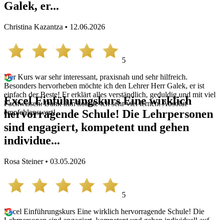
Galek, er...
Christina Kazantza • 12.06.2026
5
Der Kurs war sehr interessant, praxisnah und sehr hilfreich.
Besonders hervorheben möchte ich den Lehrer Herr Galek, er ist
einfach der Beste! Er erklärt alles verständlich, geduldig und mit viel
Excel Einführungskurs Eine wirklich
Fachwissen. Dank ihm konnte ich sehr viel lernen. Absolut
hervorragende Schule! Die Lehrpersonen
empfehlenswert!
sind engagiert, kompetent und gehen
individue...
Rosa Steiner • 03.05.2026
5
Excel Einführungskurs Eine wirklich hervorragende Schule! Die