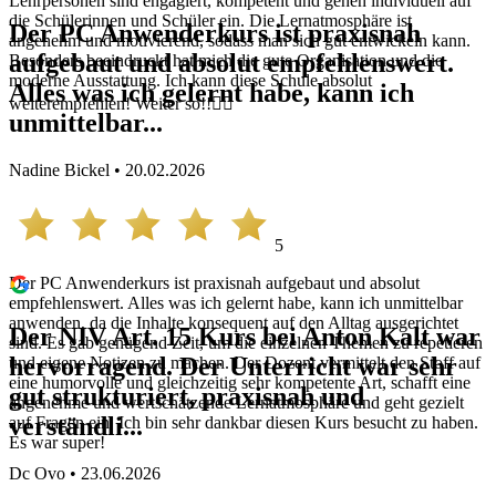
Lehrpersonen sind engagiert, kompetent und gehen individuell auf
die Schülerinnen und Schüler ein. Die Lernatmosphäre ist
Der PC Anwenderkurs ist praxisnah
angenehm und motivierend, sodass man sich gut entwickeln kann.
aufgebaut und absolut empfehlenswert.
Besonders beeindruckt hat mich die gute Organisation und die
moderne Ausstattung. Ich kann diese Schule absolut
Alles was ich gelernt habe, kann ich
weiterempfehlen! Weiter so!!👍🏼
unmittelbar...
Nadine Bickel • 20.02.2026
5
Der PC Anwenderkurs ist praxisnah aufgebaut und absolut
empfehlenswert. Alles was ich gelernt habe, kann ich unmittelbar
anwenden, da die Inhalte konsequent auf den Alltag ausgerichtet
Der NIV Art. 15 Kurs bei Anton Kalt war
sind. Es gab genügend Zeit, um die einzelnen Themen zu repetieren
hervorragend. Der Unterricht war sehr
und eigene Notizen zu machen. Der Dozent vermittelt den Stoff auf
eine humorvolle und gleichzeitig sehr kompetente Art, schafft eine
gut strukturiert, praxisnah und
angenehme und wertschätzende Lernatmosphäre und geht gezielt
verständli...
auf Fragen ein. Ich bin sehr dankbar diesen Kurs besucht zu haben.
Es war super!
Dc Ovo • 23.06.2026