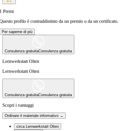
1
Premi
Questo profilo è contraddistinto da un premio o da un certificato.
Per saperne di più
Consulenza gratuita
Consulenza gratuita
Lernwerkstatt Olten
Lernwerkstatt Olten
Consulenza gratuita
Consulenza gratuita
Scopri i vantaggi
Ordinare il materiale informativo →
circa Lernwerkstatt Olten