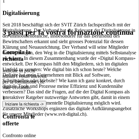
1
Digitalisierung
Seit 2018 beschäftigt sich der SVIT Zürich fachspezifisch mit der
Digitalisierung. Der Verband hat die Relevanz der Digitalisierung in
3 passi per la vostra formazione continua
der Immobilienbranche, insbesondere für das Berufsbild des
Bewirtschafters erkannt und sieht grosses Potenzial für dessen
Klärung und Neuausrichtung. Der Verband will seine Mitglieder
Compila la
dazu ermutigen, den Weg in die Digitalisierung mittels Selbstanalyse
richiesta
zu wagen. In diesem Zusammenhang wurde der «Digital Kompass»
entwickelt. Der Kompass hilft den Mitgliedern, sich im digitalen
Umfeld zu verorten: Wie digital bin ich schon heute? Welche
Indicate in pochi
Defizite hat mein Unternehmen mit Blick auf Software,
minuti i vostri interessi
Schnittstellen oder Website? Wie kann ich ganz konkret, durch
per la formazione che
digitale Tools und Prozesse meine Effizienz und Kundennähe
state cercando.
verbessern? Das sind die Fragen, auf die der Digital Kompass als
interaktiver Ratgeber nutzwertige Antworten gibt, damit in einem
1
ersten Schritt die inkrementelle Digitalisierung möglich wird.
Iniziare la richiesta ->
Zusätzliche Workshops ergänzen das digitale Aufklärungsangebot
für unsere Mitglieder (www.svit-digital.ch).
Confronta le
offerte
Confronto online