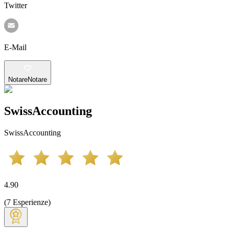
Twitter
E-Mail
Notare
Notare
SwissAccounting
SwissAccounting
4.90
(
7
Esperienze
)