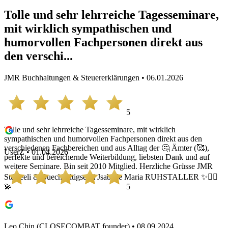
Tolle und sehr lehrreiche Tagesseminare,
mit wirklich sympathischen und
humorvollen Fachpersonen direkt aus
den verschi...
JMR Buchhaltungen & Steuererklärungen • 06.01.2026
5
Tolle und sehr lehrreiche Tagesseminare, mit wirklich
sympathischen und humorvollen Fachpersonen direkt aus den
verschiedenen Fachbereichen und aus Alltag der 🤔 Ämter (🥰),
UserZ • 01.04.2026
perfekte und bereichernde Weiterbildung, liebsten Dank und auf
weitere Seminare. Bin seit 2010 Mitglied. Herzliche Grüsse JMR
Stürfeeli & Buechhaltigselfli Jsabelle Maria RUHSTALLER ✨️🧚‍♀️
5
💫
Leo Chin (CLOSECOMBAT founder) • 08.09.2024