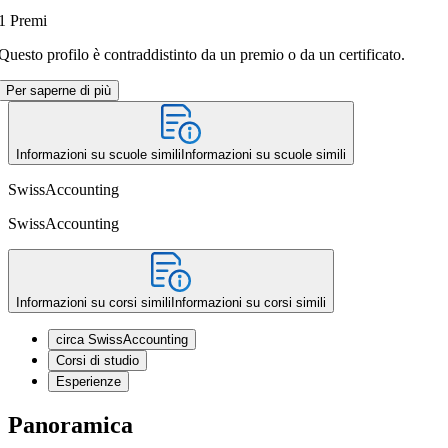
1
Premi
Questo profilo è contraddistinto da un premio o da un certificato.
Per saperne di più
Informazioni su scuole simili
Informazioni su scuole simili
SwissAccounting
SwissAccounting
Informazioni su corsi simili
Informazioni su corsi simili
circa SwissAccounting
Corsi di studio
Esperienze
Panoramica