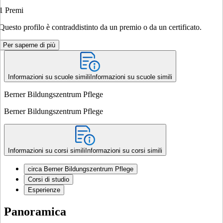
1
Premi
Questo profilo è contraddistinto da un premio o da un certificato.
Per saperne di più
Informazioni su scuole simili
Informazioni su scuole simili
Berner Bildungszentrum Pflege
Berner Bildungszentrum Pflege
Informazioni su corsi simili
Informazioni su corsi simili
circa Berner Bildungszentrum Pflege
Corsi di studio
Esperienze
Panoramica