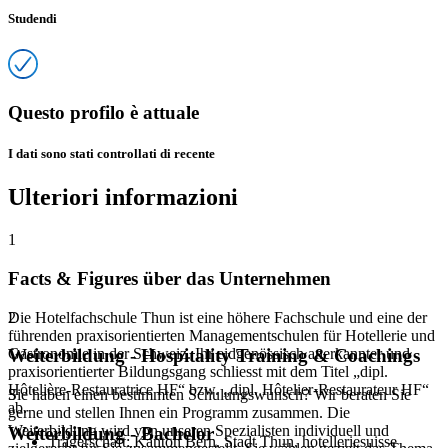
Studendi
Questo profilo è attuale
I dati sono stati controllati di recente
Ulteriori informazioni
1
Facts & Figures über das Unternehmen
Die Hotelfachschule Thun ist eine höhere Fachschule und eine der
2
führenden praxisorientierten Managementschulen für Hotellerie und
Gastronomie in der Schweiz. Ihr eidgenössisch anerkannter und
Weiterbildung - Hospitality Training & Coachings
praxisorientierter Bildungsgang schliesst mit dem Titel „dipl.
Hôtelière-Restauratrice HF“ bzw. „dipl. Hôtelier-Restaurateur HF“
Sie haben einen bestimmten Schulungswunsch? Wir beraten Sie
3
ab.
gerne und stellen Ihnen ein Programm zusammen. Die
Weiterbildung wird von unseren Spezialisten individuell und
Weiterbildung - Bachelor
Trägerschaft: Kanton Bern, Stadt Thun, hotelleriesuisse