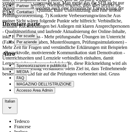
verständlich der Unterricht war. Man merkt das die SFB nicht nur
weitergebracht werden. Niemand erwartet, dass alles perfekt ist,
Partner
Wissen vermittelt sondern auch eine Persönliche Entwicklung der
aber man erwartet Qualität, klare Unterstützung und eine seriöse
Contattaci
Schüler fördert.
Prüfungsvorbereitung. 7) Konkrete Verbesserungswünsche Aus
meiner Sicht wären folgende Punkte sehr hilfreich: Verbindliche,
Diventare parte
zeitnahe Rückmeldungen bei Anliegen mit klaren Ansprechpersonen
- Qualitätsprüfung und laufende Aktualisierung der Online-Inhalte,
Per scuole
inkl. Bugfix-Prozess - Mehr prüfungsnahe Übungen im Unterricht
(Fallbeispiele, Aufgaben, Musterlösungen, Prüfungssimulationen) -
Per aziende
Mehr Zeit für Fragen und verständliche Erklärungen mit Beispielen
- Respektvolle, motivierende Kommunikation statt Demotivation -
Altro
Unterrichtszeiten und Lernziele verbindlich einhalten, damit
Lernzeit nicht verloren geht Ich hoffe, diese Rückmeldung wird als
Sponsorizzazioni e pubblicità
konstruktiver Beitrag verstanden. Mein Ziel ist, dass Teilnehmende
MEDIA
besser lernen und fair auf die Prüfungen vorbereitet sind. Gruss
FAQ
MAGAZINO DELL'ISTRUZIONE
Accesso Area Admin
Italian
Tedesco
Francese
Inglese