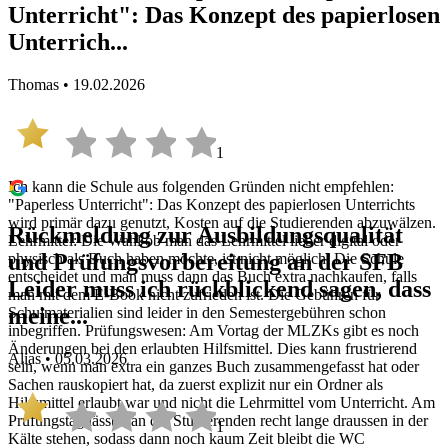
Unterricht": Das Konzept des papierlosen
Unterrich...
Thomas • 19.02.2026
1
Ich kann die Schule aus folgenden Gründen nicht empfehlen:
"Paperless Unterricht": Das Konzept des papierlosen Unterrichts
wird primär dazu genutzt, Kosten auf die Studierenden abzuwälzen.
Rückmeldung zur Ausbildungsqualität
Lehrmittel: Die Wahl ob man das Lehrmittel lieber digital oder
und Prüfungsvorbereitung an der SFB
physisch als Buch haben möchte, ist nicht möglich. Die Schule
entscheidet und man muss dann das Buch extra nachkaufen, falls
Leider muss ich rückblickend sagen, dass
man mit dem E-Book nicht zufrieden ist. Die Gebühren für
meine...
Schulmaterialien sind leider in den Semestergebühren schon
inbegriffen. Prüfungswesen: Am Vortag der MLZKs gibt es noch
Änderungen bei den erlaubten Hilfsmittel. Dies kann frustrierend
Alias • 05.03.2026
sein, wenn man extra ein ganzes Buch zusammengefasst hat oder
Sachen rauskopiert hat, da zuerst explizit nur ein Ordner als
Hilfsmittel erlaubt war und nicht die Lehrmittel vom Unterricht. Am
Prüfungstag lässt man die Studierenden recht lange draussen in der
1
Kälte stehen, sodass dann noch kaum Zeit bleibt die WC