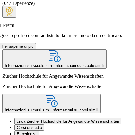
(
647
Esperienze
)
1
Premi
Questo profilo è contraddistinto da un premio o da un certificato.
Per saperne di più
Informazioni su scuole simili
Informazioni su scuole simili
Zürcher Hochschule für Angewandte Wissenschaften
Zürcher Hochschule für Angewandte Wissenschaften
Informazioni su corsi simili
Informazioni su corsi simili
circa Zürcher Hochschule für Angewandte Wissenschaften
Corsi di studio
Esperienze