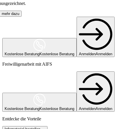
ausgezeichnet.
mehr dazu
Kostenlose Beratung
Kostenlose Beratung
Anmelden
Anmelden
Freiwilligenarbeit mit AIFS
Kostenlose Beratung
Kostenlose Beratung
Anmelden
Anmelden
Entdecke die Vorteile