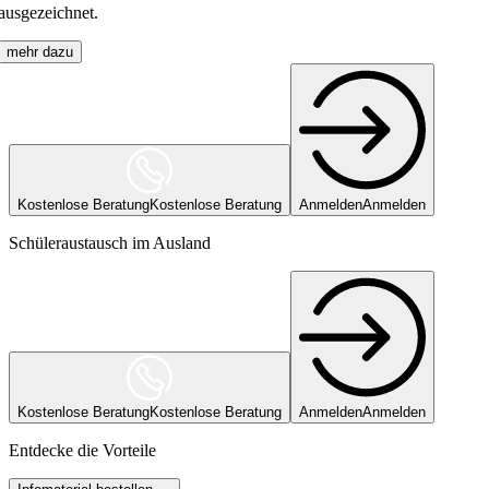
ausgezeichnet.
mehr dazu
Kostenlose Beratung
Kostenlose Beratung
Anmelden
Anmelden
Schüleraustausch im Ausland
Kostenlose Beratung
Kostenlose Beratung
Anmelden
Anmelden
Entdecke die Vorteile