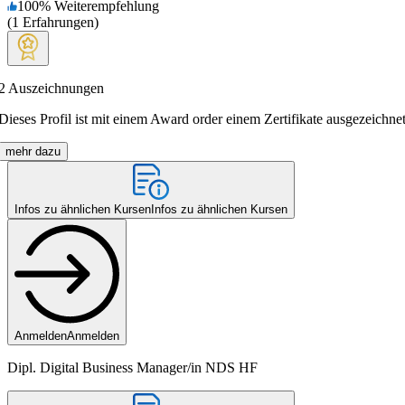
100
%
Weiterempfehlung
(
1
Erfahrungen
)
2
Auszeichnungen
Dieses Profil ist mit einem Award order einem Zertifikate ausgezeichnet
mehr dazu
Infos zu ähnlichen Kursen
Infos zu ähnlichen Kursen
Anmelden
Anmelden
Dipl. Di­gi­tal Bu­si­ness Ma­na­ger/in NDS HF