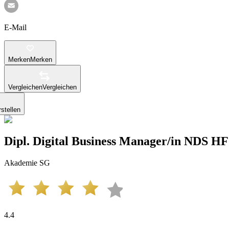
E-Mail
Merken
Merken
Vergleichen
Vergleichen
stellen
Dipl. Di­gi­tal Bu­si­ness Ma­na­ger/in NDS HF
Akademie SG
4.4