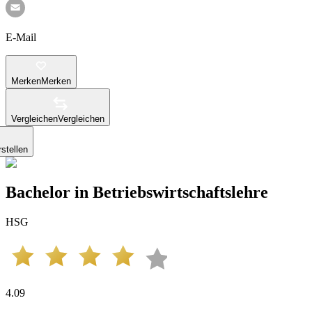
E-Mail
Merken
Merken
Vergleichen
Vergleichen
stellen
Bachelor in Betriebswirtschaftslehre
HSG
4.09