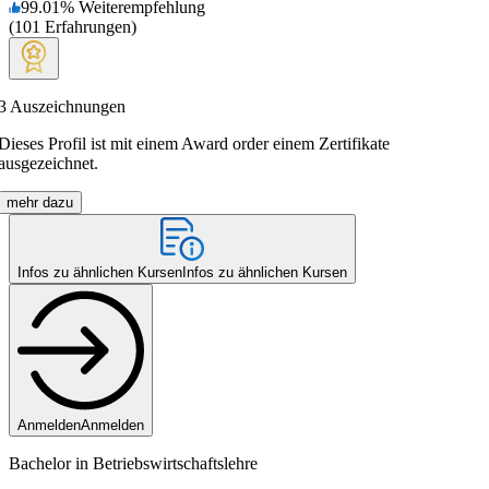
99.01
%
Weiterempfehlung
(
101
Erfahrungen
)
3
Auszeichnungen
Dieses Profil ist mit einem Award order einem Zertifikate
ausgezeichnet.
mehr dazu
Infos zu ähnlichen Kursen
Infos zu ähnlichen Kursen
Anmelden
Anmelden
Bachelor in Betriebswirtschaftslehre