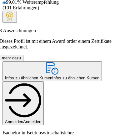
99.01
%
Weiterempfehlung
(
101
Erfahrungen
)
3
Auszeichnungen
Dieses Profil ist mit einem Award order einem Zertifikate
ausgezeichnet.
mehr dazu
Infos zu ähnlichen Kursen
Infos zu ähnlichen Kursen
Anmelden
Anmelden
Bachelor in Betriebswirtschaftslehre