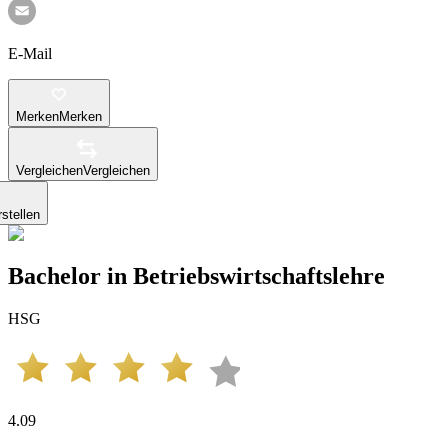
E-Mail
Merken
Merken
Vergleichen
Vergleichen
stellen
Bachelor in Betriebswirtschaftslehre
HSG
4.09