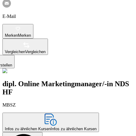
E-Mail
Merken
Merken
Vergleichen
Vergleichen
stellen
dipl. Online Marketingmanager/-in NDS
HF
MBSZ
Infos zu ähnlichen Kursen
Infos zu ähnlichen Kursen