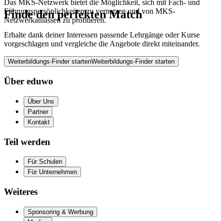
Das MKS-Netzwerk bietet die Möglichkeit, sich mit Fach- und
Führungspersönlichkeiten zu vernetzen und von MKS-
Finde den perfekten Match
Netzwerkanlässen zu profitieren.
Erhalte dank deiner Interessen passende Lehrgänge oder Kurse
vorgeschlagen und vergleiche die Angebote direkt miteinander.
Weiterbildungs-Finder starten
Weiterbildungs-Finder starten
Über eduwo
Über Uns
Partner
Kontakt
Teil werden
Für Schulen
Für Unternehmen
Weiteres
Sponsoring & Werbung