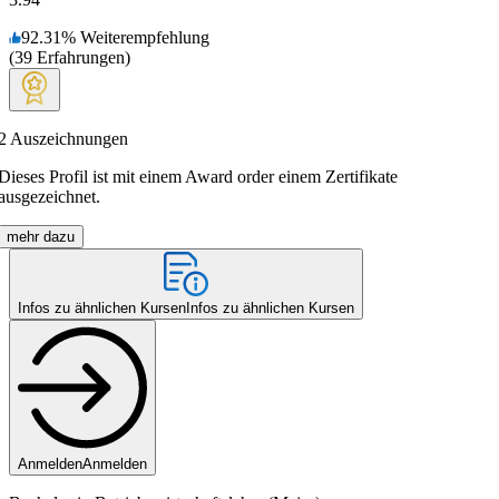
92.31
%
Weiterempfehlung
(
39
Erfahrungen
)
2
Auszeichnungen
Dieses Profil ist mit einem Award order einem Zertifikate
ausgezeichnet.
mehr dazu
Infos zu ähnlichen Kursen
Infos zu ähnlichen Kursen
Anmelden
Anmelden