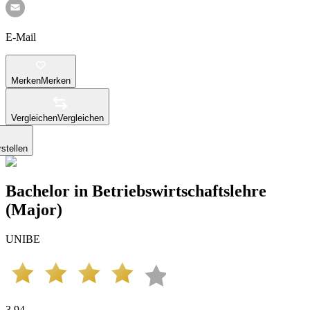
E-Mail
Merken
Merken
Vergleichen
Vergleichen
stellen
Bachelor in Betriebswirtschaftslehre
(Major)
UNIBE
3.94