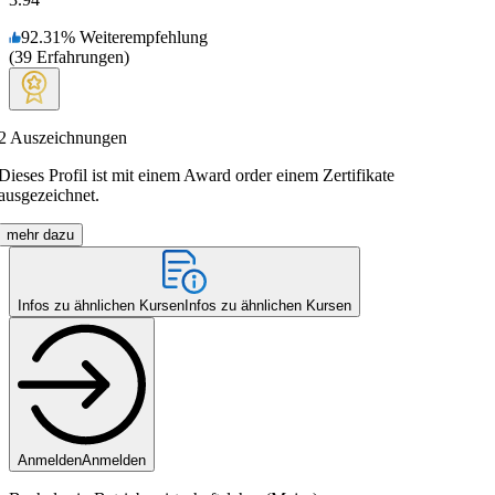
92.31
%
Weiterempfehlung
(
39
Erfahrungen
)
2
Auszeichnungen
Dieses Profil ist mit einem Award order einem Zertifikate
ausgezeichnet.
mehr dazu
Infos zu ähnlichen Kursen
Infos zu ähnlichen Kursen
Anmelden
Anmelden