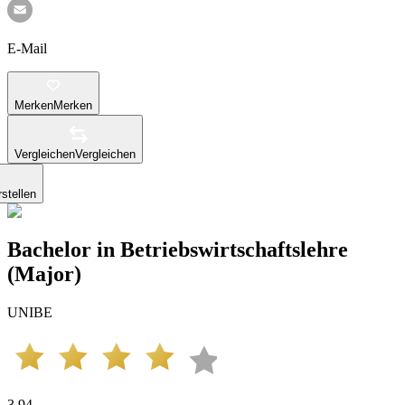
E-Mail
Merken
Merken
Vergleichen
Vergleichen
stellen
Bachelor in Betriebswirtschaftslehre
(Major)
UNIBE
3.94