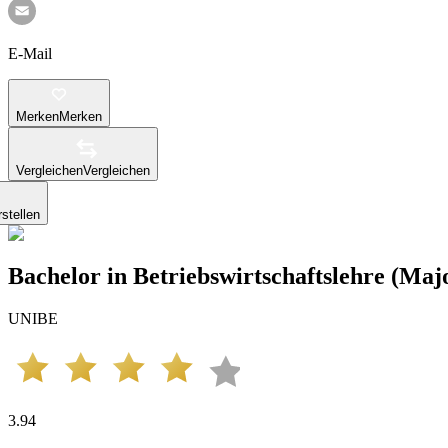
E-Mail
Merken
Merken
Vergleichen
Vergleichen
stellen
Bachelor in Betriebswirtschaftslehre (Maj
UNIBE
3.94