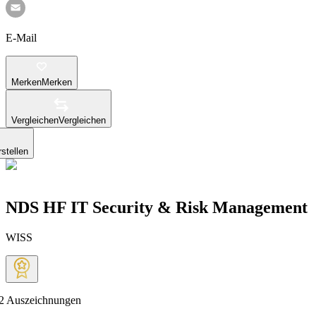
E-Mail
Merken
Merken
Vergleichen
Vergleichen
stellen
NDS HF IT Security & Risk Management
WISS
2
Auszeichnungen