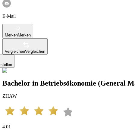
E-Mail
Merken
Merken
Vergleichen
Vergleichen
stellen
Bachelor in Betriebsökonomie (General 
ZHAW
4.01