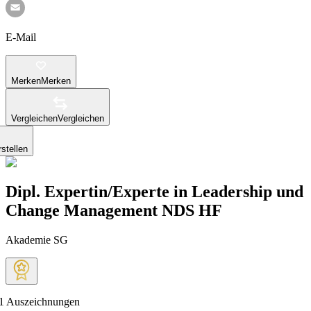
E-Mail
Merken
Merken
Vergleichen
Vergleichen
stellen
Dipl. Expertin/Experte in Leadership und
Change Management NDS HF
Akademie SG
1
Auszeichnungen