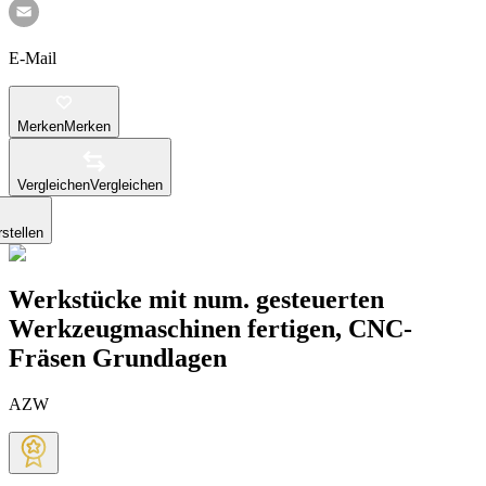
E-Mail
Merken
Merken
Vergleichen
Vergleichen
stellen
Werkstücke mit num. gesteuerten
Werkzeugmaschinen fertigen, CNC-
Fräsen Grundlagen
AZW