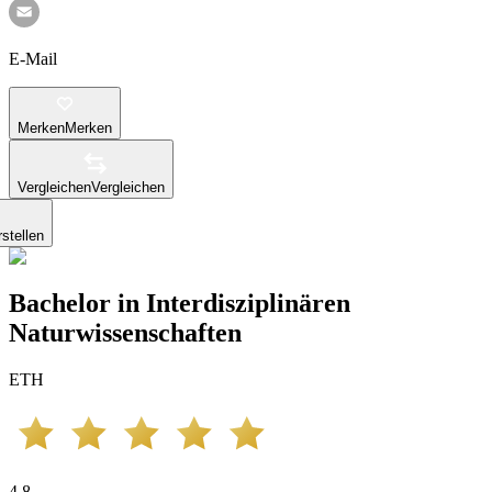
E-Mail
Merken
Merken
Vergleichen
Vergleichen
stellen
Bachelor in Interdisziplinären
Naturwissenschaften
ETH
4.8