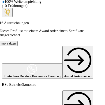
100
%
Weiterempfehlung
(
10
Erfahrungen
)
16
Auszeichnungen
Dieses Profil ist mit einem Award order einem Zertifikate
ausgezeichnet.
mehr dazu
Kostenlose Beratung
Kostenlose Beratung
Anmelden
Anmelden
BSc Betriebsökonomie