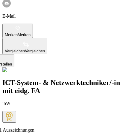
E-Mail
Merken
Merken
Vergleichen
Vergleichen
stellen
ICT-System- & Netzwerktechniker/-in
mit eidg. FA
ibW
1
Auszeichnungen